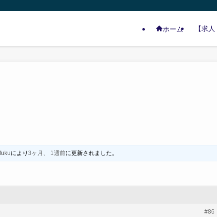
【求人
ホーム
fuku
により
3ヶ月、 1週前
に更新されました。
#86