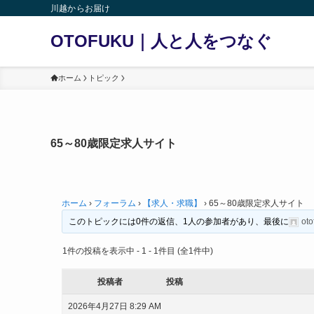
川越からお届け
OTOFUKU｜人と人をつなぐ
ホーム
トピック
65～80歳限定求人サイト
ホーム
›
フォーラム
›
【求人・求職】
›
65～80歳限定求人サイト
このトピックには0件の返信、1人の参加者があり、最後に
oto
1件の投稿を表示中 - 1 - 1件目 (全1件中)
投稿者
投稿
2026年4月27日 8:29 AM